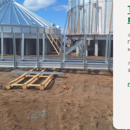
Терминал по пе
грузов
Назначение:
Перевалка зерна на речные суда. Груз
зернохранилищем объёмом единоврем
🛠 Производительность:
300 000 тонн
Подробнее о проекте →