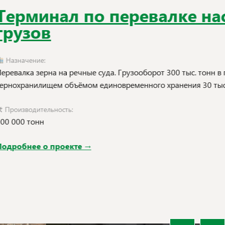
ревалке насыпных
ооборот 300 тыс. тонн в год с
енного хранения 30 тыс. тонн