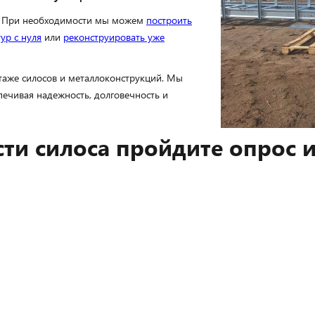
я. При необходимости мы можем
построить
ур с нуля
или
реконструировать уже
аже силосов и металлоконструкций. Мы
печивая надежность, долговечность и
сти силоса пройдите опрос и