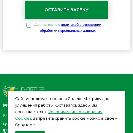
Даю согласие c
политикой в отношении
обработки персональных данных
Cайт использует cookie и Яндекс.Метрику для
МОНТАЖПРОМСТРОЙ
улучшения работы. Оставаясь здесь, Вы
соглашаетесь с
Условиями использования
Все права защищены. 2026 год.
Cookies
. Запретить хранить cookie можно в своём
Краснодар, ул. Рашпилевская, 92
браузере.
8 (861) 211-80-08